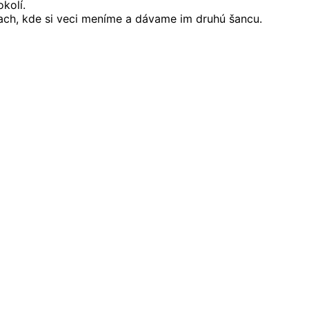
kolí.
ch, kde si veci meníme a dávame im druhú šancu.