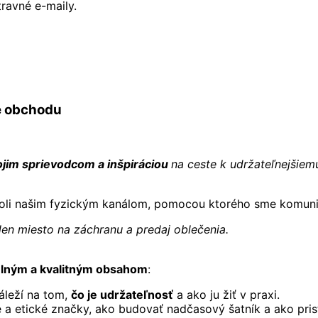
travné e-maily.
e obchodu
ojim sprievodcom a inšpiráciou
na ceste k udržateľnejšie
ty. Boli našim fyzickým kanálom, pomocou ktorého sme komun
n miesto na záchranu a predaj oblečenia.
elným a kvalitným obsahom
:
áleží na tom,
čo je udržateľnosť
a ako ju žiť v praxi.
ne a etické značky, ako budovať nadčasový šatník a ako pr