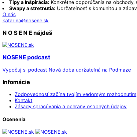
Tipy a Inšpirácia:
Konkrétne odporúčania na obchody, ud
Swapy a stretnutia:
Udržateľnosť s komunitou a zábav
O nás
katarina@nosene.sk
N O S E N E nájdeš
NOSENE podcast
Vypočuj si podcast Nová doba udržateľná na Podmaze
Infomácie
Zodpovednosť začína tvojím vedomým rozhodnutím
Kontakt
Zásady spracúvania a ochrany osobných údajov
Ocenenia