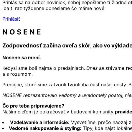
Prihlás sa na odber noviniek, neboj nepošleme ti žiadne o
Iba ti raz týždenne donesieme čo máme nové.
Prihlásiť
N O S E N E
Zodpovednosť začína oveľa skôr, ako vo výklad
Nosene sa mení.
Kedysi sme boli najmä o predajniach.
Dnes sa stávame
tv
a s rozumom.
Predajne, ktoré sme zatvorili tvorili iba časť našej ces
NOSENE reprezentovalo vedomý a uvedomelý postoj, niele
Čo pre teba pripravujeme?
Naším cieľom je pokračovať v budovaní komunity
pravid
Vzdelávanie a informácie:
Vysvetlíme, prečo naozaj z
Vedomé nakupovanie & styling:
Tipy, kde nájsť lokál